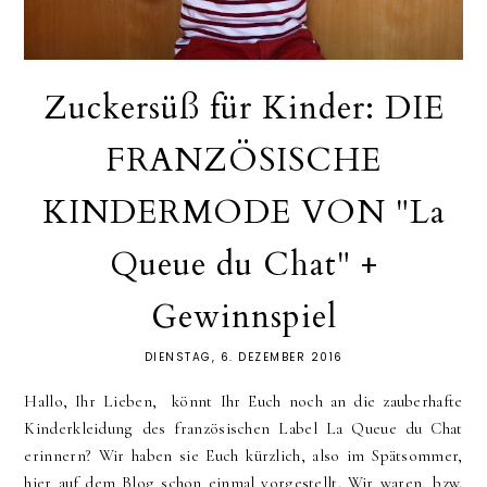
Zuckersüß für Kinder: DIE
FRANZÖSISCHE
KINDERMODE VON "La
Queue du Chat" +
Gewinnspiel
DIENSTAG, 6. DEZEMBER 2016
Hallo, Ihr Lieben, könnt Ihr Euch noch an die zauberhafte
Kinderkleidung des französischen Label La Queue du Chat
erinnern? Wir haben sie Euch kürzlich, also im Spätsommer,
hier auf dem Blog schon einmal vorgestellt. Wir waren, bzw.