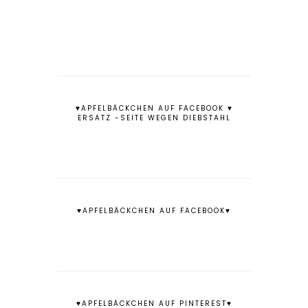
♥APFELBÄCKCHEN AUF FACEBOOK ♥
ERSATZ -SEITE WEGEN DIEBSTAHL
♥APFELBÄCKCHEN AUF FACEBOOK♥
♥APFELBÄCKCHEN AUF PINTEREST♥