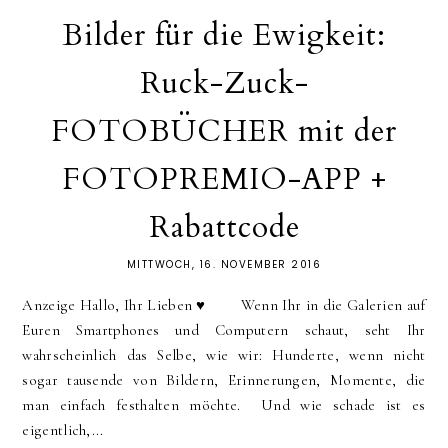
Bilder für die Ewigkeit:
Ruck-Zuck-
FOTOBÜCHER mit der
FOTOPREMIO-APP +
Rabattcode
MITTWOCH, 16. NOVEMBER 2016
Anzeige Hallo, Ihr Lieben ♥︎ Wenn Ihr in die Galerien auf
Euren Smartphones und Computern schaut, seht Ihr
wahrscheinlich das Selbe, wie wir: Hunderte, wenn nicht
sogar tausende von Bildern, Erinnerungen, Momente, die
man einfach festhalten möchte. Und wie schade ist es
eigentlich,...