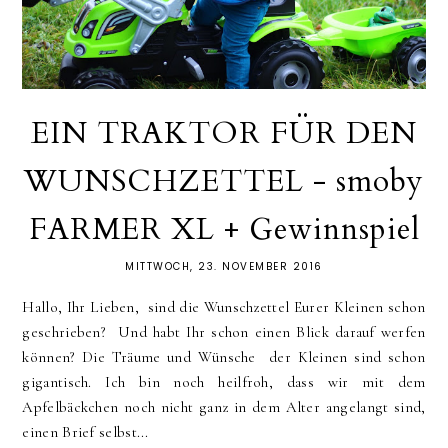
EIN TRAKTOR FÜR DEN
WUNSCHZETTEL - smoby
FARMER XL + Gewinnspiel
MITTWOCH, 23. NOVEMBER 2016
Hallo, Ihr Lieben, sind die Wunschzettel Eurer Kleinen schon
geschrieben? Und habt Ihr schon einen Blick darauf werfen
können? Die Träume und Wünsche der Kleinen sind schon
gigantisch. Ich bin noch heilfroh, dass wir mit dem
Apfelbäckchen noch nicht ganz in dem Alter angelangt sind,
einen Brief selbst...