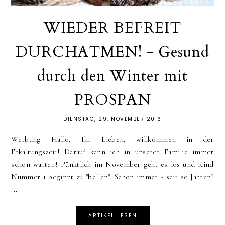
WIEDER BEFREIT
DURCHATMEN! - Gesund
durch den Winter mit
PROSPAN
DIENSTAG, 29. NOVEMBER 2016
Werbung Hallo, Ihr Lieben, willkommen in der
Erkältungszeit! Darauf kann ich in unserer Familie immer
schon warten! Pünktlich im November geht es los und Kind
Nummer 1 beginnt zu "bellen". Schon immer - seit 20 Jahren!
...
ARTIKEL LESEN