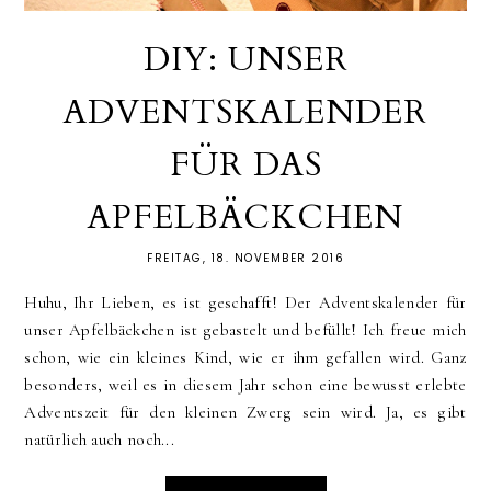
DIY: UNSER
ADVENTSKALENDER
FÜR DAS
APFELBÄCKCHEN
FREITAG, 18. NOVEMBER 2016
Huhu, Ihr Lieben, es ist geschafft! Der Adventskalender für
unser Apfelbäckchen ist gebastelt und befüllt! Ich freue mich
schon, wie ein kleines Kind, wie er ihm gefallen wird. Ganz
besonders, weil es in diesem Jahr schon eine bewusst erlebte
Adventszeit für den kleinen Zwerg sein wird. Ja, es gibt
natürlich auch noch...