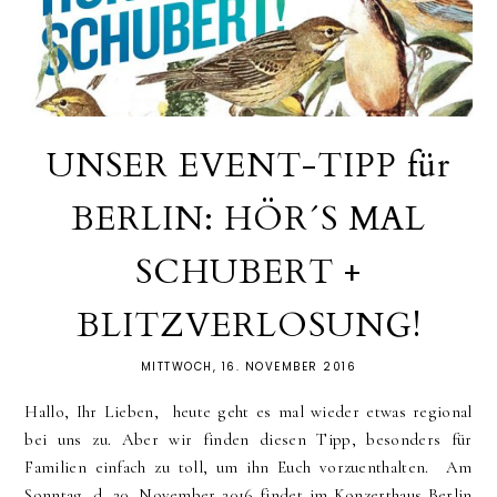
UNSER EVENT-TIPP für
BERLIN: HÖR´S MAL
SCHUBERT +
BLITZVERLOSUNG!
MITTWOCH, 16. NOVEMBER 2016
Hallo, Ihr Lieben, heute geht es mal wieder etwas regional
bei uns zu. Aber wir finden diesen Tipp, besonders für
Familien einfach zu toll, um ihn Euch vorzuenthalten. Am
Sonntag, d. 20. November 2016 findet im Konzerthaus Berlin