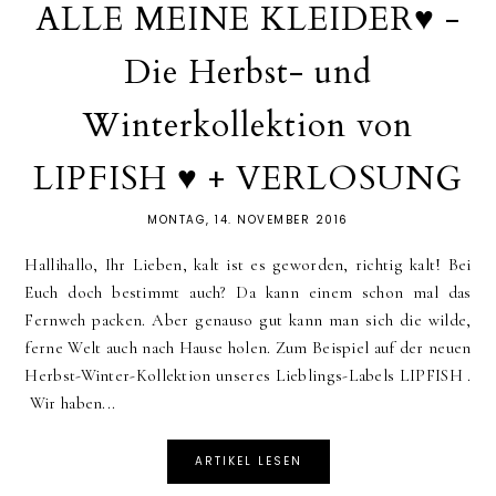
ALLE MEINE KLEIDER♥ -
Die Herbst- und
Winterkollektion von
LIPFISH ♥ + VERLOSUNG
MONTAG, 14. NOVEMBER 2016
Hallihallo, Ihr Lieben, kalt ist es geworden, richtig kalt! Bei
Euch doch bestimmt auch? Da kann einem schon mal das
Fernweh packen. Aber genauso gut kann man sich die wilde,
ferne Welt auch nach Hause holen. Zum Beispiel auf der neuen
Herbst-Winter-Kollektion unseres Lieblings-Labels LIPFISH .
Wir haben...
ARTIKEL LESEN