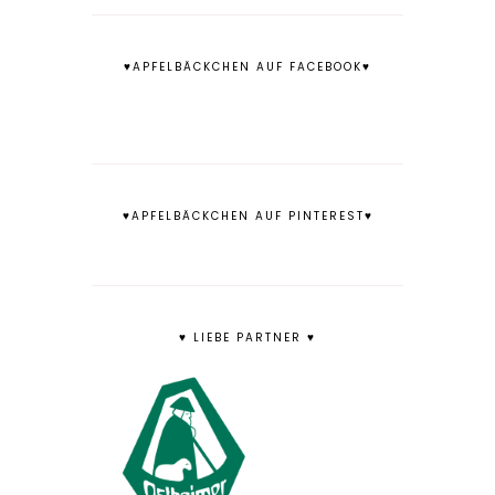
♥APFELBÄCKCHEN AUF FACEBOOK♥
♥APFELBÄCKCHEN AUF PINTEREST♥
♥ LIEBE PARTNER ♥