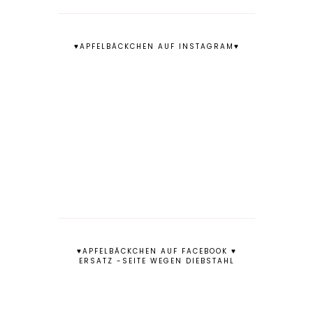
♥APFELBÄCKCHEN AUF INSTAGRAM♥
♥APFELBÄCKCHEN AUF FACEBOOK ♥
ERSATZ -SEITE WEGEN DIEBSTAHL