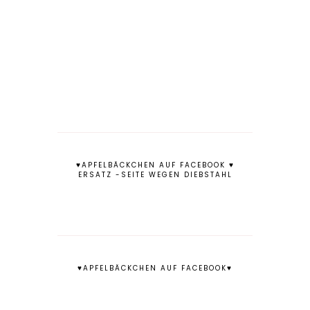
♥APFELBÄCKCHEN AUF FACEBOOK ♥
ERSATZ -SEITE WEGEN DIEBSTAHL
♥APFELBÄCKCHEN AUF FACEBOOK♥