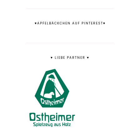
♥APFELBÄCKCHEN AUF PINTEREST♥
♥ LIEBE PARTNER ♥