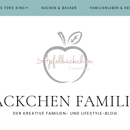
ES FÜRS KIND
KOCHEN & BACKEN
FAMILIENLEBEN & RE
ÄCKCHEN FAMIL
DER KREATIVE FAMILIEN- UND LIFESTYLE-BLOG