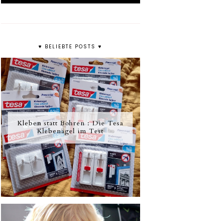
♥ BELIEBTE POSTS ♥
Kleben statt Bohren : Die Tesa
Klebenägel im Test