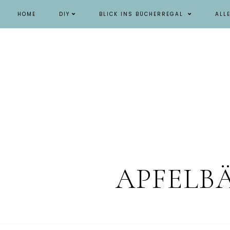
HOME
DIY
BLICK INS BÜCHERREGAL
ALL
APFELB