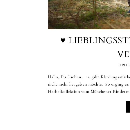
♥ LIEBLINGSS
V
FREIT
Hallo, Ihr Lieben, es gibt Kleidungsstück
nicht mehr hergeben möchte. So erging es 
Herbstkollektion vom Münchener Kindermod