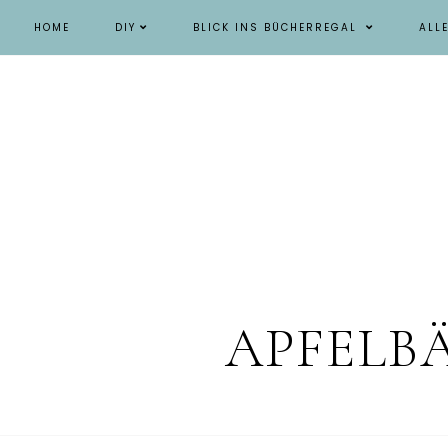
HOME
DIY
BLICK INS BÜCHERREGAL
ALL
APFELB