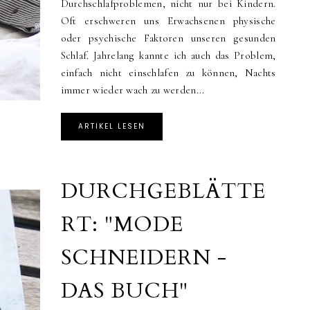
Durchschlafproblemen, nicht nur bei Kindern.
Oft erschweren uns Erwachsenen physische
oder psychische Faktoren unseren gesunden
Schlaf. Jahrelang kannte ich auch das Problem,
einfach nicht einschlafen zu können, Nachts
immer wieder wach zu werden...
ARTIKEL LESEN
DURCHGEBLÄTTE
RT: "MODE
SCHNEIDERN -
DAS BUCH"