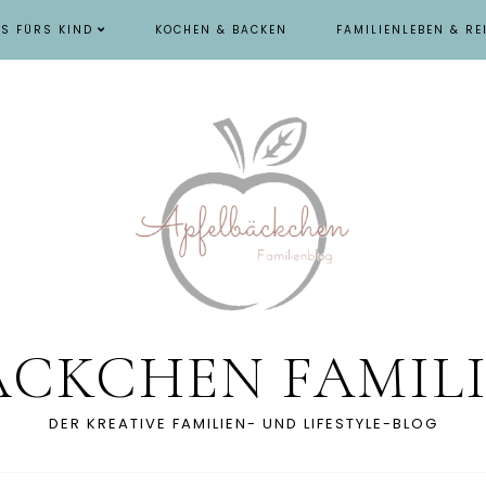
ES FÜRS KIND
KOCHEN & BACKEN
FAMILIENLEBEN & RE
ÄCKCHEN FAMIL
DER KREATIVE FAMILIEN- UND LIFESTYLE-BLOG