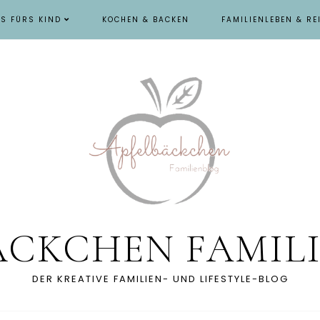
ES FÜRS KIND
KOCHEN & BACKEN
FAMILIENLEBEN & RE
ÄCKCHEN FAMIL
DER KREATIVE FAMILIEN- UND LIFESTYLE-BLOG