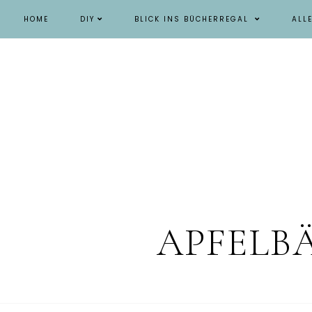
HOME
DIY
BLICK INS BÜCHERREGAL
ALL
APFELB