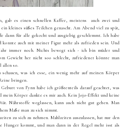
n, gab es einen schnellen Kaffee, meistens auch zwei und
ein kleines süßes Teilchen genascht. Am Abend viel zu spät,
e dann für alle gekocht und ausgiebig geschlemmt. Ich habe
d konnte auch mit meiner Figur mehr als zufrieden sein. Und
Jahr immer noch. Nichts bewegt sich - ich bin müder und
 vom Gewicht her nicht soo schlecht, zufriedener könnte man
 allen so.
u schauen, was ich esse, ein wenig mehr auf meinen Körper
Reine bringen.
r Geburt von Fynn habe ich größtenteils darauf geachtet, was
nd mein Körper dankte es mir auch. Kein Jojo-Effekt und keine
iät. Nährstoffe weglassen, kann auch nicht gut gehen. Man
lchem Maße man zu sich nimmt.
zeiten zu sich zu nehmen. Mahlzeiten auszulassen, hat nur den
rte Hunger kommt, und man dann in der Regel mehr isst als