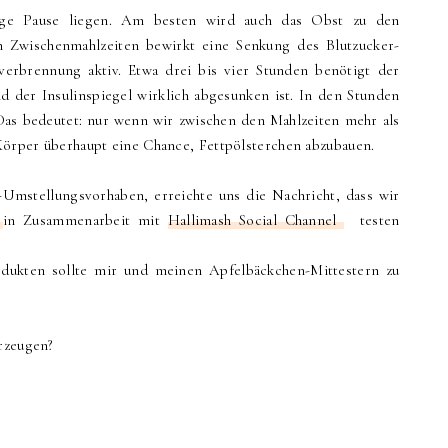
ange Pause liegen. Am besten wird auch das Obst zu den
 Zwischenmahlzeiten bewirkt eine Senkung des Blutzucker-
ttverbrennung aktiv. Etwa drei bis vier Stunden benötigt der
nd der Insulinspiegel wirklich abgesunken ist. In den Stunden
Das bedeutet: nur wenn wir zwischen den Mahlzeiten mehr als
 Körper überhaupt eine Chance, Fettpölsterchen abzubauen.
Umstellungsvorhaben, erreichte uns die Nachricht, dass wir
e
in Zusammenarbeit mit
Hallimash Social Channel
testen
odukten sollte mir und meinen Apfelbäckchen-Mittestern zu
erzeugen?