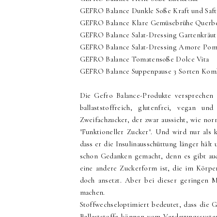
GEFRO Balance Dunkle Soße Kraft und Saft
GEFRO Balance Klare Gemüsebrühe Querb
GEFRO Balance Salat-Dressing Gartenkräut
GEFRO Balance Salat-Dressing Amore Po
GEFRO Balance Tomatensoße Dolce Vita
GEFRO Balance Suppenpause 3 Sorten Kombi
Die Gefro Balance-Produkte versprechen 
ballaststoffreich, glutenfrei, vegan un
Zweifachzucker, der zwar aussieht, wie nor
"Funktioneller Zucker". Und wird nur als 
dass er die Insulinausschüttung länger hält
schon Gedanken gemacht, denn es gibt auch
eine andere Zuckerform ist, die im Körpe
doch ansetzt. Aber bei dieser geringen 
machen.
Stoffwechseloptimiert bedeutet, dass die 
Ballaststoffe können vom Verdauungssyste