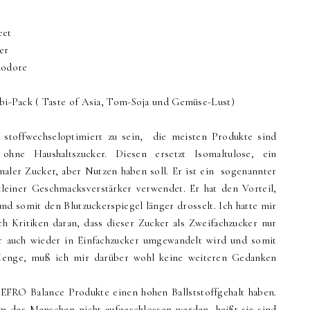
eet
er
modore
-Pack ( Taste of Asia, Tom-Soja und Gemüse-Lust)
stoffwechseloptimiert zu sein, die meisten Produkte sind
d ohne Haushaltszucker. Diesen ersetzt Isomaltulose, ein
maler Zucker, aber Nutzen haben soll. Er ist ein sogenannter
kleiner Geschmacksverstärker verwendet. Er hat den Vorteil,
 und somit den Blutzuckerspiegel länger drosselt. Ich hatte mir
 Kritiken daran, dass dieser Zucker als Zweifachzucker nur
r auch wieder in Einfachzucker umgewandelt wird und somit
Menge, muß ich mir darüber wohl keine weiteren Gedanken
GEFRO Balance Produkte einen hohen Ballststoffgehalt haben.
m des Menschen nicht aufgeschlossen werden, heißt,sie sind