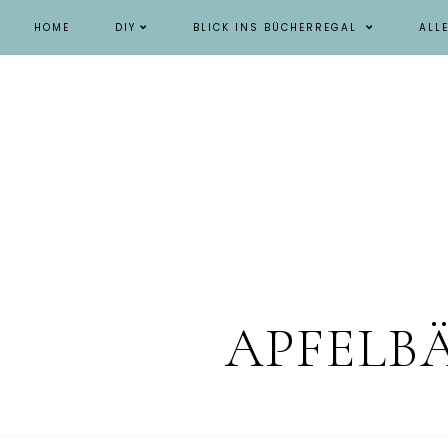
HOME
DIY
BLICK INS BÜCHERREGAL
ALL
APFELB