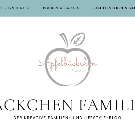
ES FÜRS KIND
KOCHEN & BACKEN
FAMILIENLEBEN & RE
ÄCKCHEN FAMIL
DER KREATIVE FAMILIEN- UND LIFESTYLE-BLOG