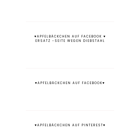
♥APFELBÄCKCHEN AUF FACEBOOK ♥
ERSATZ -SEITE WEGEN DIEBSTAHL
♥APFELBÄCKCHEN AUF FACEBOOK♥
♥APFELBÄCKCHEN AUF PINTEREST♥