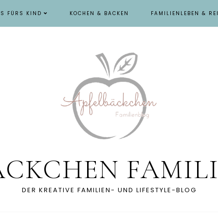
ES FÜRS KIND
KOCHEN & BACKEN
FAMILIENLEBEN & RE
ÄCKCHEN FAMIL
DER KREATIVE FAMILIEN- UND LIFESTYLE-BLOG