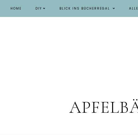
HOME
DIY
BLICK INS BÜCHERREGAL
ALL
APFELB