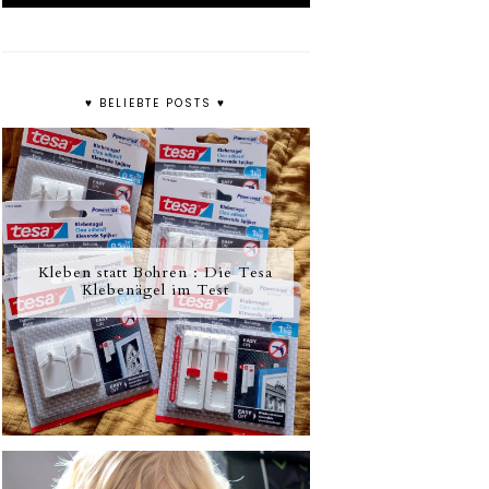
♥ BELIEBTE POSTS ♥
Kleben statt Bohren : Die Tesa
Klebenägel im Test