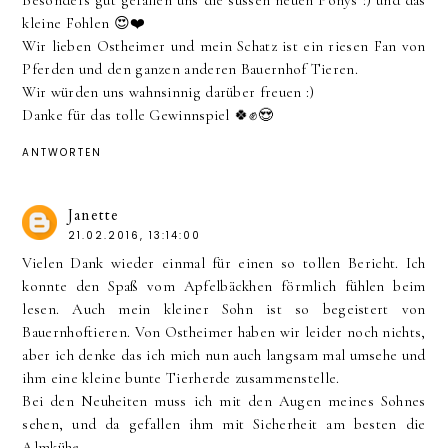
Besonders gut gefallen uns die süssen neuen Ponys :) und das
kleine Fohlen 😍❤️
Wir lieben Ostheimer und mein Schatz ist ein riesen Fan von
Pferden und den ganzen anderen Bauernhof Tieren.
Wir würden uns wahnsinnig darüber freuen :)
Danke für das tolle Gewinnspiel 🍀✊😍
ANTWORTEN
Janette
21.02.2016, 13:14:00
Vielen Dank wieder einmal für einen so tollen Bericht. Ich
konnte den Spaß vom Apfelbäckhen förmlich fühlen beim
lesen. Auch mein kleiner Sohn ist so begeistert von
Bauernhoftieren. Von Ostheimer haben wir leider noch nichts,
aber ich denke das ich mich nun auch langsam mal umsehe und
ihm eine kleine bunte Tierherde zusammenstelle.
Bei den Neuheiten muss ich mit den Augen meines Sohnes
sehen, und da gefallen ihm mit Sicherheit am besten die
Almkühe.