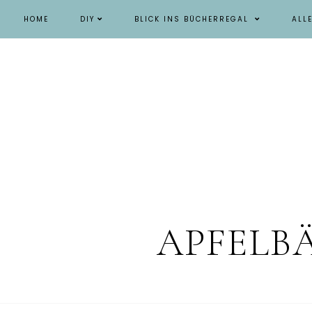
HOME
DIY
BLICK INS BÜCHERREGAL
ALL
APFELB