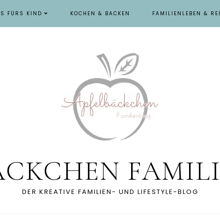
ES FÜRS KIND
KOCHEN & BACKEN
FAMILIENLEBEN & RE
ÄCKCHEN FAMIL
DER KREATIVE FAMILIEN- UND LIFESTYLE-BLOG