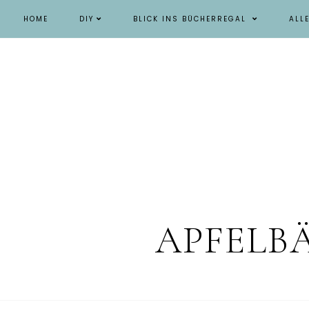
HOME
DIY
BLICK INS BÜCHERREGAL
ALL
APFELB