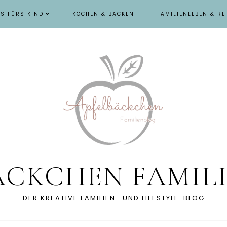
ES FÜRS KIND
KOCHEN & BACKEN
FAMILIENLEBEN & RE
ÄCKCHEN FAMIL
DER KREATIVE FAMILIEN- UND LIFESTYLE-BLOG