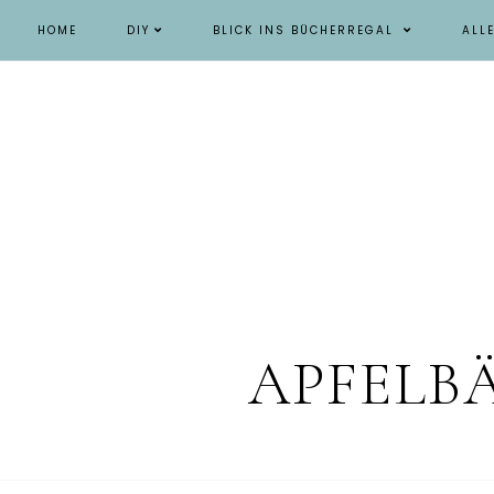
HOME
DIY
BLICK INS BÜCHERREGAL
ALL
APFELB