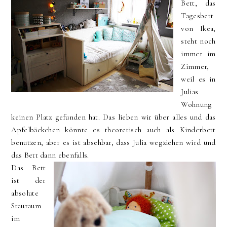
Bett, das
Tagesbett
von Ikea,
steht noch
immer im
Zimmer,
weil es in
Julias
Wohnung
keinen Platz gefunden hat. Das lieben wir über alles und das
Apfelbäckchen könnte es theoretisch auch als Kinderbett
benutzen, aber es ist absehbar, dass Julia wegziehen wird und
das Bett dann ebenfalls.
Das Bett
ist der
absolute
Stauraum
im