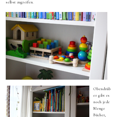
selbst zugreifen.
Obendrüb
er gibt es
noch jede
Menge
Bücher,