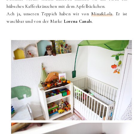
hübsches Kaffeekränzchen mit dem Apfelbäckchen.
Ach ja, unseren Teppich haben wir von
Mina&Lola
. Er ist
waschbar und von der Marke
Lorena Canals
.