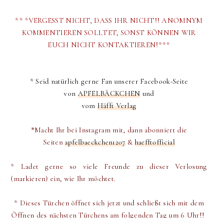
** *VERGESST NICHT, DASS IHR NICHT!! ANOMNYM
KOMMENTIEREN SOLLTET, SONST KÖNNEN WIR
EUCH NICHT KONTAKTIEREN!***
* Seid natürlich gerne Fan unserer Facebook-Seite
von
APFELBÄCKCHEN
und
vom
Häfft Verlag
*
Macht Ihr bei Instagram mit, dann abonniert die
Seiten
apfelbaeckchen1207
&
haefftofficial
* Ladet gerne so viele Freunde zu dieser Verlosung
(markieren) ein, wie Ihr möchtet.
* Dieses Türchen öffnet sich jetzt und schließt sich mit dem
Öffnen des nächsten Türchens am folgenden Tag um 6 Uhr!!