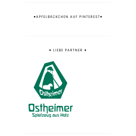
♥APFELBÄCKCHEN AUF PINTEREST♥
♥ LIEBE PARTNER ♥