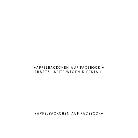
♥APFELBÄCKCHEN AUF FACEBOOK ♥
ERSATZ -SEITE WEGEN DIEBSTAHL
♥APFELBÄCKCHEN AUF FACEBOOK♥