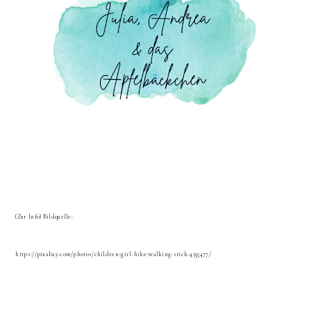
(Zur Info) Bildquelle:
https://pixabay.com/photos/children-girl-hike-walking-stick-4355477/