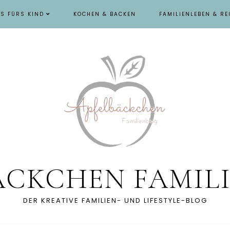
ES FÜRS KIND
KOCHEN & BACKEN
FAMILIENLEBEN & RE
ÄCKCHEN FAMIL
DER KREATIVE FAMILIEN- UND LIFESTYLE-BLOG