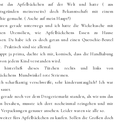
st das Apfelbäckchen auf der Welt und hatte ( aus
eitsgründen meinerseits) doch Bekanntschaft mit einem
hie gemacht. ( Asche auf mein Haupt!)
ren gerade unterwegs und ich hatte die Wickeltasche mit
chen Utensilien, wie Apfelbäckchens Essen zu Hause
sen. Da habe ich es doch getan und einen Quetschie-Beutel
. Praktisch sind sie allemal.
appt ja prima, dachte ich mir, komisch, dass die Handhabung
 von jedem Kind verstanden wird.
r hinterließ dieses Tütchen rechts und links von
äckchens Mundwinkel rote Striemen.
ch scharfkantig verschweißt; sehr kinderuntauglich! Ich war
 sauer.
 gerade noch vor dem Drogeriemarkt standen, als wir uns das
n besahen, musste ich dort nocheinmal reingehen und mir
 Verpackungen genauer ansehen. Leider waren sie alle so.
 weiter fürs Apfelbäckchen zu kaufen. Sollen die Großen doch