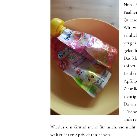
Nun i
Faulh
Quetsc
Wir wa
sämli
verges
gekauft
Das kl
sofort
Leide
Apfelb
Ziemli
richtig
Da wir
Tütche
andere
Wieder ein Grund mehr für mich, sie nicht
weiter ihren Spaß daran haben.