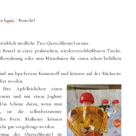
en
Squiz
- Beuteln!
irklich niedliche Tier-Quetschbeutel zu uns.
3 Beutel in einer praktischen, wiederverschließbaren Tasche.
fbewahrung oder zum Mitnehmen für einen schon befüllten
sind aus bpa-freiem Kunststoff und können auf der Rückseite
ftet werden.
fürs Apfelbäckchen einen
gemixt und mit etwas Joghurt
 Das Schöne daran, wenn man
t, ist die selbstbestimmte
des Breis. Malheure können
sehr gut vorgebeugt werden.
bung der Quetschbeutel ist