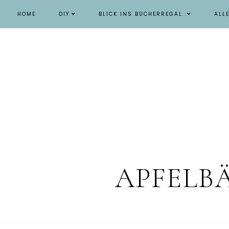
HOME
DIY
BLICK INS BÜCHERREGAL
ALL
APFELB