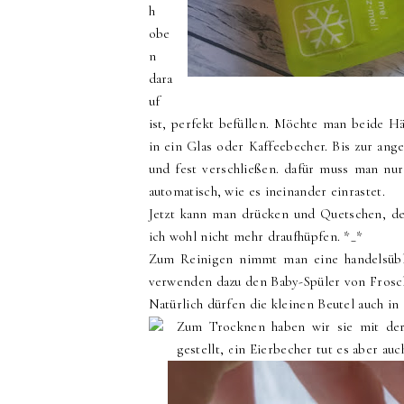
h
obe
n
dara
uf
ist, perfekt befüllen. Möchte man beide Hä
in ein Glas oder Kaffeebecher. Bis zur an
und fest verschließen. dafür muss man nu
automatisch, wie es ineinander einrastet.
Jetzt kann man drücken und Quetschen, der
ich wohl nicht mehr draufhüpfen. *_*
Zum Reinigen nimmt man eine handelsübli
verwenden dazu den Baby-Spüler von Frosc
Natürlich dürfen die kleinen Beutel auch in
Zum Trocknen haben wir sie mit der 
gestellt, ein Eierbecher tut es aber auc