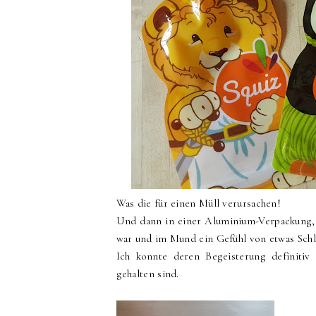
Was die für einen Müll verursachen!
Und dann in einer Aluminium-Verpackung, 
war und im Mund ein Gefühl von etwas Schl
Ich konnte deren Begeisterung definitiv 
gehalten sind.