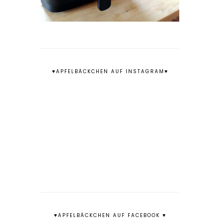
♥APFELBÄCKCHEN AUF INSTAGRAM♥
♥APFELBÄCKCHEN AUF FACEBOOK ♥