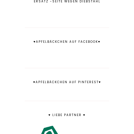
ERSATZ -SEITE WEGEN DIEBSTAHL
♥APFELBÄCKCHEN AUF FACEBOOK♥
♥APFELBÄCKCHEN AUF PINTEREST♥
♥ LIEBE PARTNER ♥