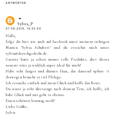
ANTWORTEN
Sylvia_P
07.06.2015, 19:33:00
Hallo,
folge dir hier wie auch auf facebook unter meinem richtigen
Namen "Sylvia Schubert" und du erreichst mich unter
sylvia@dorschgedreht.de
Garnier hatte ja schon immer tolle Produkte, aber dieses
neueste wäre ja wirklich super ideal für mich!
Habe sehr langes und dünnes Haar, das dauernd splisst :-(
deswegen braucht es viel Pfelege.
Ich versuche einfach mal mein Glück und hoffe das Beste.
Du warst ja sehr überzeugt nach deinem Test, ich hoffe, ich
habe Glück und mir geht es ebenso.
Einen schönen Sonntag noch!
Liebe Grüße,
Sylvia