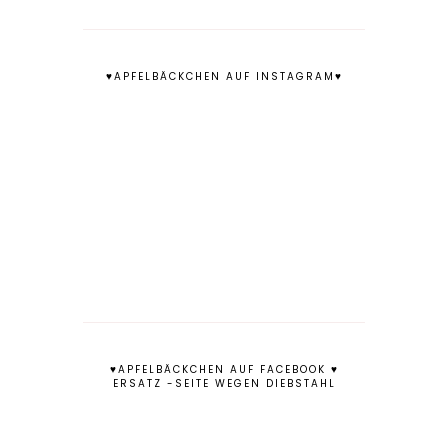
♥APFELBÄCKCHEN AUF INSTAGRAM♥
♥APFELBÄCKCHEN AUF FACEBOOK ♥
ERSATZ -SEITE WEGEN DIEBSTAHL