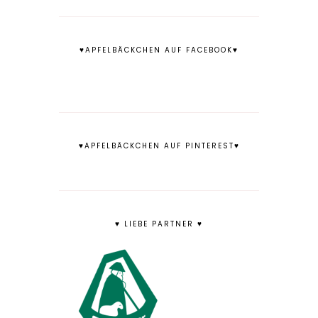
♥APFELBÄCKCHEN AUF FACEBOOK♥
♥APFELBÄCKCHEN AUF PINTEREST♥
♥ LIEBE PARTNER ♥