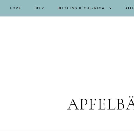
HOME
DIY
BLICK INS BÜCHERREGAL
ALL
APFELB