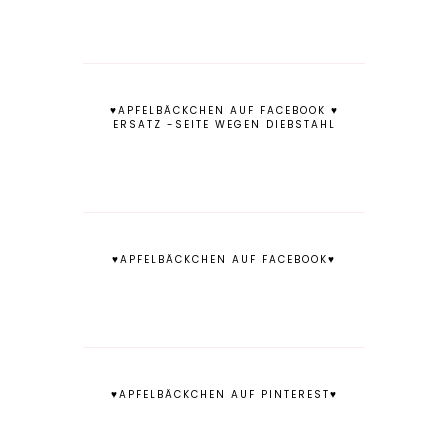
♥APFELBÄCKCHEN AUF FACEBOOK ♥
ERSATZ -SEITE WEGEN DIEBSTAHL
♥APFELBÄCKCHEN AUF FACEBOOK♥
♥APFELBÄCKCHEN AUF PINTEREST♥