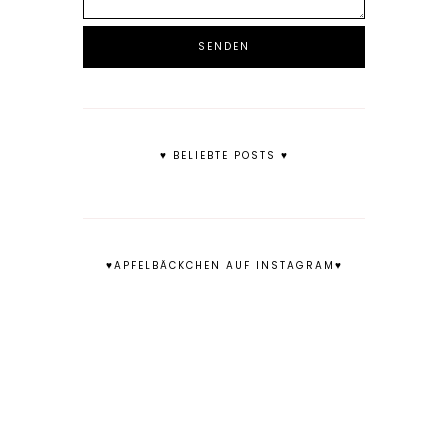
♥ BELIEBTE POSTS ♥
♥APFELBÄCKCHEN AUF INSTAGRAM♥