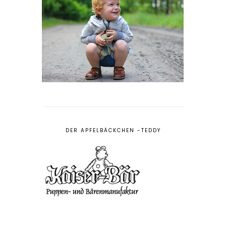
DER APFELBÄCKCHEN -TEDDY