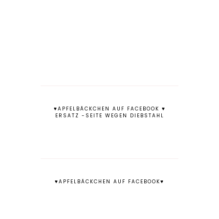
♥APFELBÄCKCHEN AUF FACEBOOK ♥
ERSATZ -SEITE WEGEN DIEBSTAHL
♥APFELBÄCKCHEN AUF FACEBOOK♥