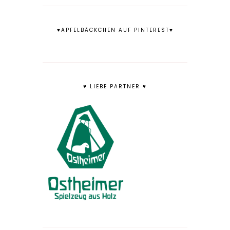
♥APFELBÄCKCHEN AUF PINTEREST♥
♥ LIEBE PARTNER ♥