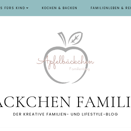
ES FÜRS KIND
KOCHEN & BACKEN
FAMILIENLEBEN & RE
ÄCKCHEN FAMIL
DER KREATIVE FAMILIEN- UND LIFESTYLE-BLOG