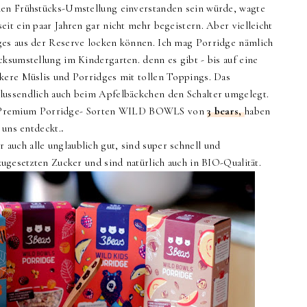
nen Frühstücks-Umstellung einverstanden sein würde, wagte
seit ein paar Jahren gar nicht mehr begeistern. Aber vielleicht
ges aus der Reserve locken können. Ich mag Porridge nämlich
cksumstellung im Kindergarten. denn es gibt - bis auf eine
kere Müslis und Porridges mit tollen Toppings. Das
lussendlich auch beim Apfelbäckchen den Schalter umgelegt.
remium Porridge- Sorten
WILD BOWLS von
3 bears,
haben
 uns entdeckt.
.
uch alle unglaublich gut, sind super schnell und
 zugesetzten Zucker und sind natürlich auch in BIO-Qualität.