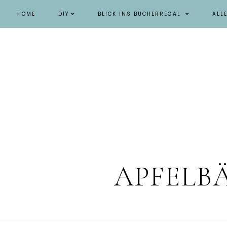
HOME
DIY
BLICK INS BÜCHERREGAL
ALL
APFELB