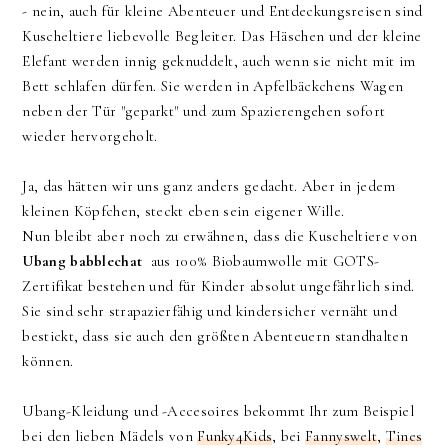
- nein, auch für kleine Abenteuer und Entdeckungsreisen sind
Kuscheltiere liebevolle Begleiter. Das Häschen und der kleine
Elefant werden innig geknuddelt, auch wenn sie nicht mit im
Bett schlafen dürfen. Sie werden in Apfelbäckchens Wagen
neben der Tür "geparkt" und zum Spazierengehen sofort
wieder hervorgeholt.
Ja, das hätten wir uns ganz anders gedacht. Aber in jedem
kleinen Köpfchen, steckt eben sein eigener Wille.
Nun bleibt aber noch zu erwähnen, dass die Kuscheltiere von
Ubang babblechat
aus 100% Biobaumwolle mit GOTS-
Zertifikat bestehen und für Kinder absolut ungefährlich sind.
Sie sind sehr strapazierfähig und kindersicher vernäht und
bestickt, dass sie auch den größten Abenteuern standhalten
können.
Ubang-Kleidung und -Accesoires bekommt Ihr zum Beispiel
bei den lieben Mädels von
Funky4Kids
, bei
Fannyswelt
,
Tines