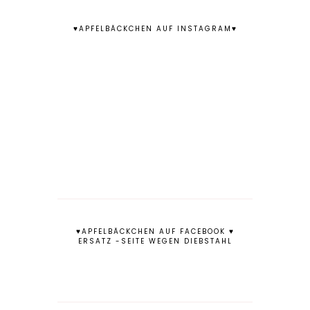
♥APFELBÄCKCHEN AUF INSTAGRAM♥
♥APFELBÄCKCHEN AUF FACEBOOK ♥
ERSATZ -SEITE WEGEN DIEBSTAHL