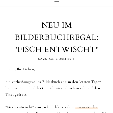
NEU IM
BILDERBUCHREGAL:
"FISCH ENTWISCHT"
SAMSTAG, 2. JULI 2016
Hallo, Ihr Lieben,
ein verheißungsvolles Bilderbuch zog in den letzten Tagen
bei uns ein und ich hatte mich wirklich schon sehr auf den
Titel gefreut.
"Fisch entwischt"
von Jack Tickle aus dem
Loewe-Verlag