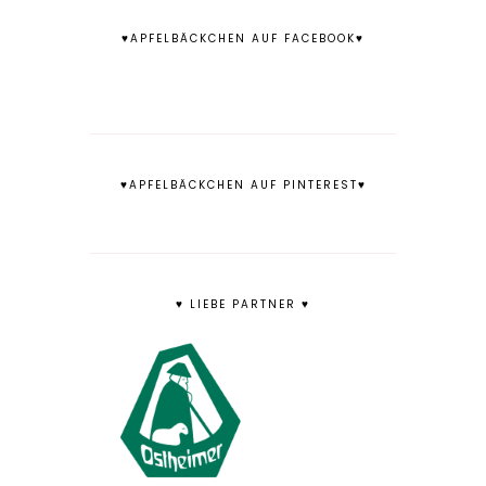
♥APFELBÄCKCHEN AUF FACEBOOK♥
♥APFELBÄCKCHEN AUF PINTEREST♥
♥ LIEBE PARTNER ♥