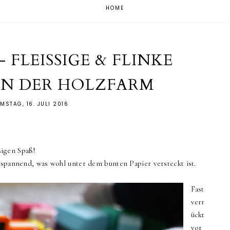
HOME
 FLEISSIGE & FLINKE
ON DER HOLZFARM
MSTAG, 16. JULI 2016
sigen Spaß!
g spannend, was wohl unter dem bunten Papier versteckt ist.
Fast
verr
ückt
vor