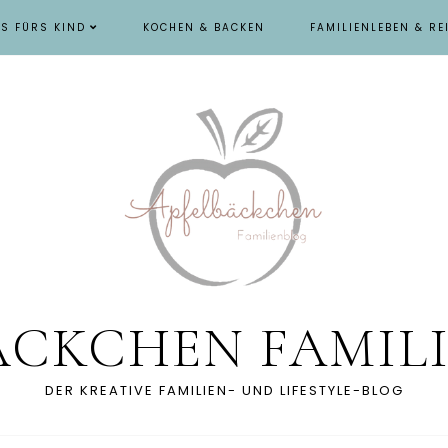
ES FÜRS KIND
KOCHEN & BACKEN
FAMILIENLEBEN & RE
ÄCKCHEN FAMIL
DER KREATIVE FAMILIEN- UND LIFESTYLE-BLOG