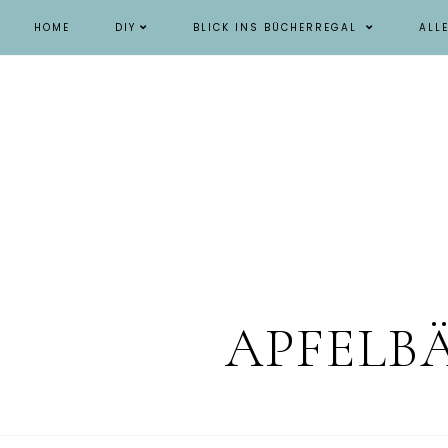
HOME
DIY
BLICK INS BÜCHERREGAL
ALL
APFELB