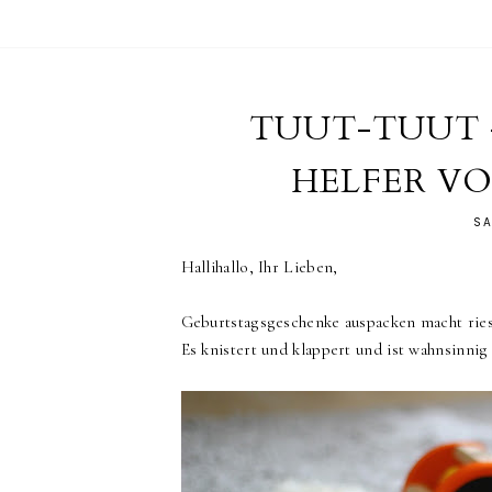
TUUT-TUUT -
HELFER V
SA
Hallihallo, Ihr Lieben,
Geburtstagsgeschenke auspacken macht rie
Es knistert und klappert und ist wahnsinni