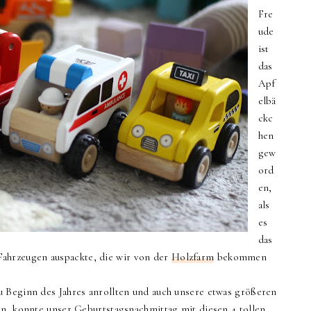
Fre
ude
ist
das
Apf
elbä
ckc
hen
gew
ord
en,
als
es
das
ahrzeugen auspackte, die wir von der
Holzfarm
bekommen
u Beginn des Jahres anrollten und auch unsere etwas größeren
en, konnte unser Geburtstagsnachmittag mit diesen 4 tollen