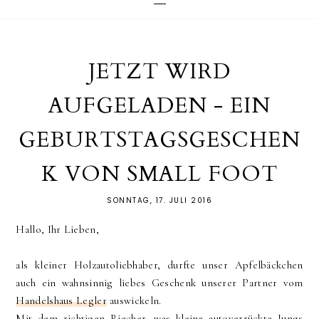
JETZT WIRD
AUFGELADEN - EIN
GEBURTSTAGSGESCHEN
K VON SMALL FOOT
SONNTAG, 17. JULI 2016
Hallo, Ihr Lieben,
als kleiner Holzautoliebhaber, durfte unser Apfelbäckchen
auch ein wahnsinnig liebes Geschenk unserer Partner vom
Handelshaus Legler
auswickeln.
Mit dem richtigen Riecher, was kleine autoverrückte Jungs