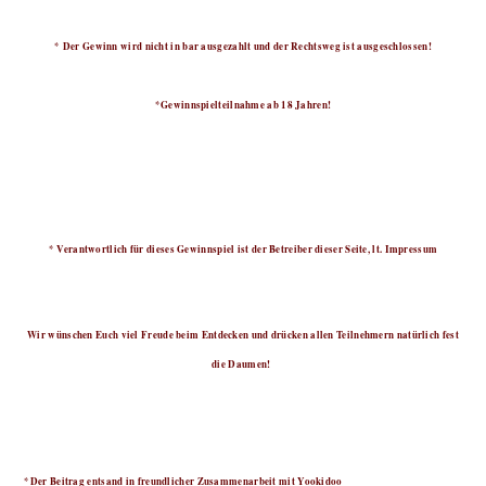
* Der Gewinn wird nicht in bar ausgezahlt und der Rechtsweg ist ausgeschlossen!
*Gewinnspielteilnahme ab 18 Jahren!
* Verantwortlich für dieses Gewinnspiel ist der Betreiber dieser Seite, lt. Impressum
Wir wünschen Euch viel Freude beim Entdecken und drücken allen Teilnehmern natürlich fest
die Daumen!
*Der Beitrag entsand in freundlicher Zusammenarbeit mit Yookidoo