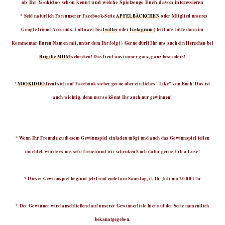
ob Ihr Yookidoo schon kennt und welche Spielzeuge Euch davon interessieren
* Seid natürlich Fan unserer Facebook-Seite
APFELBÄCKCHEN
oder Mitglied unseres
Google friend-Accounts, Follower bei
twitter
oder
Instagram
( teilt uns bitte dann im
Kommentar Euren Namen mit, unter dem Ihr folgt ) Gerne dürft Ihr uns auch ein Herzchen bei
Brigitte MOM
schenken! Das freut uns immer ganz, ganz besonders!
*
YOOKIDOO
freut sich auf Facebook sicher gerne über ein liebes "Like" von Euch! Das ist
auch wichtig, denn nur so könnt Ihr auch nur gewinnen!
* Wenn Ihr Freunde zu diesem Gewinnspiel einladen mögt und auch das Gewinnspiel teilen
möchtet, würde es uns sehr freuen und wir schenken Euch dafür gerne Extra-Lose!
* Dieses Gewinnspiel beginnt jetzt und endet am Samstag, d. 16. Juli um 20.00 Uhr
* Der Gewinner wird anschließend auf unserer Gewinnerliste hier auf der Seite namentlich
bekanntgegeben.