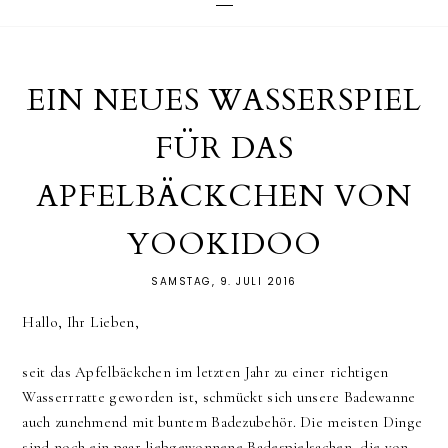
EIN NEUES WASSERSPIEL
FÜR DAS
APFELBÄCKCHEN VON
YOOKIDOO
SAMSTAG, 9. JULI 2016
Hallo, Ihr Lieben,
seit das Apfelbäckchen im letzten Jahr zu einer richtigen
Wasserrratte geworden ist, schmückt sich unsere Badewanne
auch zunehmend mit buntem Badezubehör. Die meisten Dinge
sind noch ein paar liebgewonnene Badespielsachen, die von