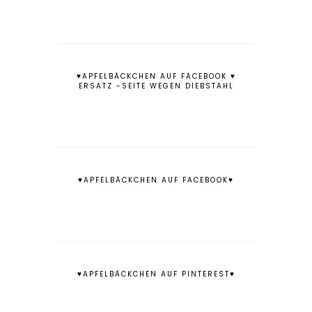
♥APFELBÄCKCHEN AUF FACEBOOK ♥
ERSATZ -SEITE WEGEN DIEBSTAHL
♥APFELBÄCKCHEN AUF FACEBOOK♥
♥APFELBÄCKCHEN AUF PINTEREST♥