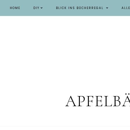
HOME
DIY
BLICK INS BÜCHERREGAL
ALL
APFELB