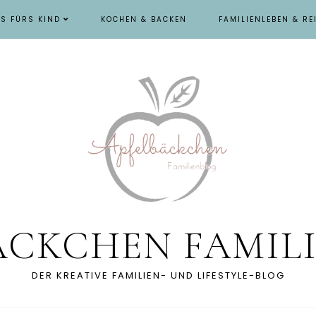
ES FÜRS KIND
KOCHEN & BACKEN
FAMILIENLEBEN & RE
ÄCKCHEN FAMIL
DER KREATIVE FAMILIEN- UND LIFESTYLE-BLOG