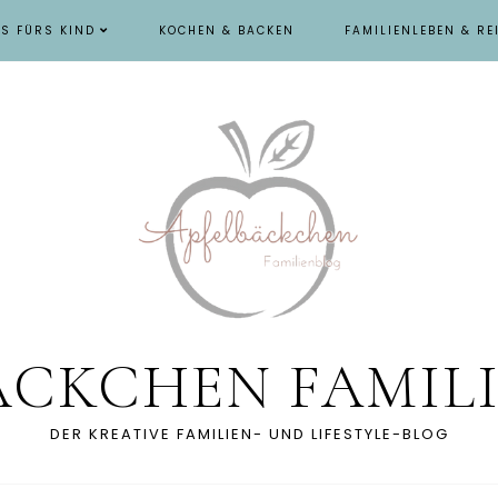
ES FÜRS KIND
KOCHEN & BACKEN
FAMILIENLEBEN & RE
ÄCKCHEN FAMIL
DER KREATIVE FAMILIEN- UND LIFESTYLE-BLOG