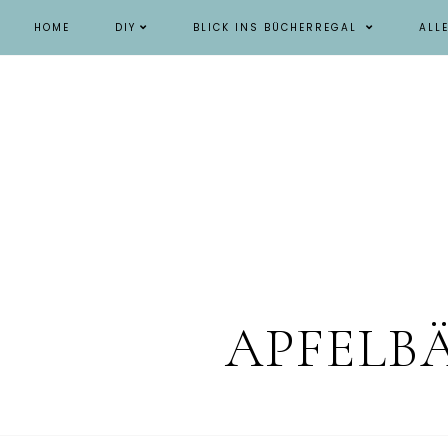
HOME
DIY
BLICK INS BÜCHERREGAL
ALL
APFELB