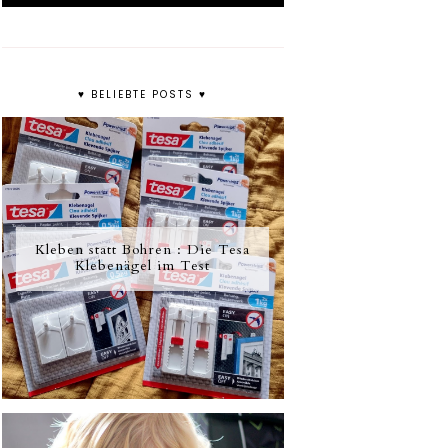
♥ BELIEBTE POSTS ♥
Kleben statt Bohren : Die Tesa
Klebenägel im Test