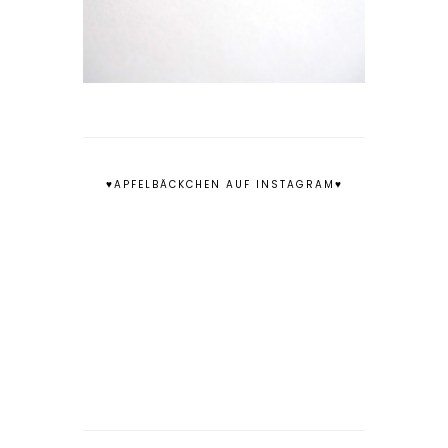
♥APFELBÄCKCHEN AUF INSTAGRAM♥