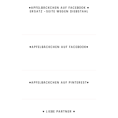
♥APFELBÄCKCHEN AUF FACEBOOK ♥
ERSATZ -SEITE WEGEN DIEBSTAHL
♥APFELBÄCKCHEN AUF FACEBOOK♥
♥APFELBÄCKCHEN AUF PINTEREST♥
♥ LIEBE PARTNER ♥