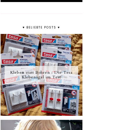
♥ BELIEBTE POSTS ♥
Kleben statt Bohren : Die Tesa
Klebenägel im Test