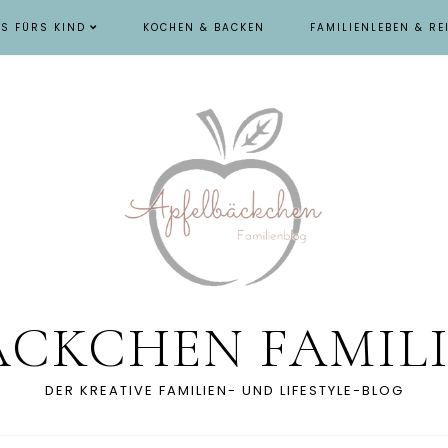
ES FÜRS KIND
KOCHEN & BACKEN
FAMILIENLEBEN & RE
ÄCKCHEN FAMIL
DER KREATIVE FAMILIEN- UND LIFESTYLE-BLOG