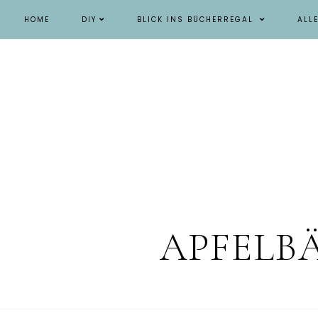
HOME
DIY
BLICK INS BÜCHERREGAL
ALL
APFELB