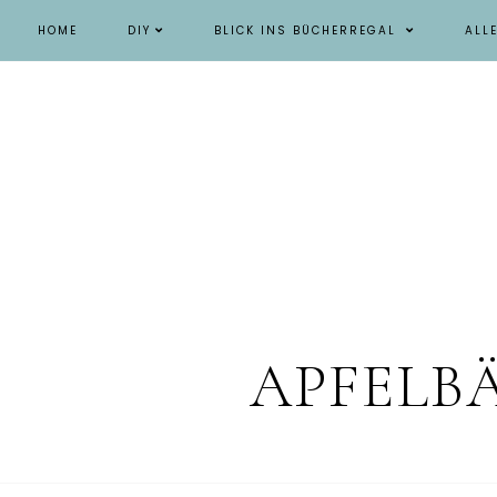
HOME
DIY
BLICK INS BÜCHERREGAL
ALL
APFELB