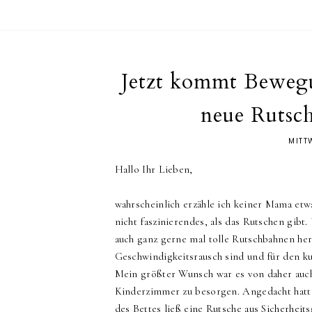
Jetzt kommt Bewegu
neue Rutsc
MITT
Hallo Ihr Lieben,
wahrscheinlich erzähle ich keiner Mama etwa
nicht faszinierendes, als das Rutschen gibt
auch ganz gerne mal tolle Rutschbahnen her
Geschwindigkeitsrausch sind und für den k
Mein größter Wunsch war es von daher auch
Kinderzimmer zu besorgen. Angedacht hatte
des Bettes ließ eine Rutsche aus Sicherheit