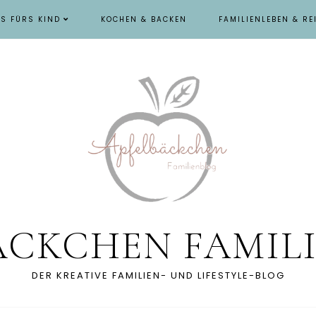
ES FÜRS KIND
KOCHEN & BACKEN
FAMILIENLEBEN & RE
ÄCKCHEN FAMIL
DER KREATIVE FAMILIEN- UND LIFESTYLE-BLOG