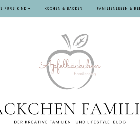
ES FÜRS KIND
KOCHEN & BACKEN
FAMILIENLEBEN & RE
ÄCKCHEN FAMIL
DER KREATIVE FAMILIEN- UND LIFESTYLE-BLOG