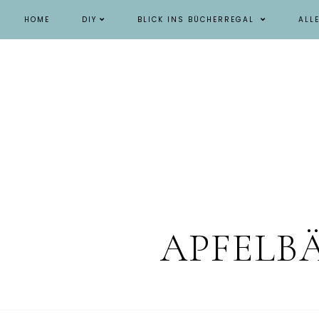
HOME
DIY
BLICK INS BÜCHERREGAL
ALL
APFELB