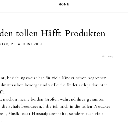
HOME
 den tollen Häfft-Produkten
STAG, 20. AUGUST 2019
Werbung
nnt, beziehungsweise hat für viele Kinder schon begonnen.
ulmaterialien besorgt und vielleicht findet sich ja darunter
fft,
nden schon meine beiden Großen während ihrer gesamten
n die Schule beendeten, habe ich mich in die tollen Produkte
kabel-, Musik- oder Hausaufgabenhefte, sondern auch viele
.