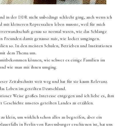
Kind in der DDR nicht unbedingt schlecht ging, auch wenn ich
d mit kleineren Repressalien leben musste, weil für mich
tverwandtschaft genau so normal waren, wie das Schlange
en Freunden damit genauso naiv, wie locker umgingen.
ilien so. In den meisten Schulen, Betrieben und Institutionen
l mit dem Thema um.
so mitbekommen können, wie schwer es einige Familien im
 und wie man mit ihnen umging.
eser Zeitabschnitt weit weg und hat für sie kaum Relevanz.
 das Leben im geteilten Deutschland.
rioser Weise großes Interesse entgegen und ich liebe es, ihm
r Geschichte unseres geteilten Landes zu erzählen.
zu klein, um wirklich schon alles zu begreifen, aber ein
auerfalls in Berlin von Ravensburger erschienen ist, hat uns