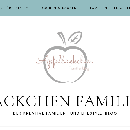
ES FÜRS KIND
KOCHEN & BACKEN
FAMILIENLEBEN & RE
ÄCKCHEN FAMIL
DER KREATIVE FAMILIEN- UND LIFESTYLE-BLOG