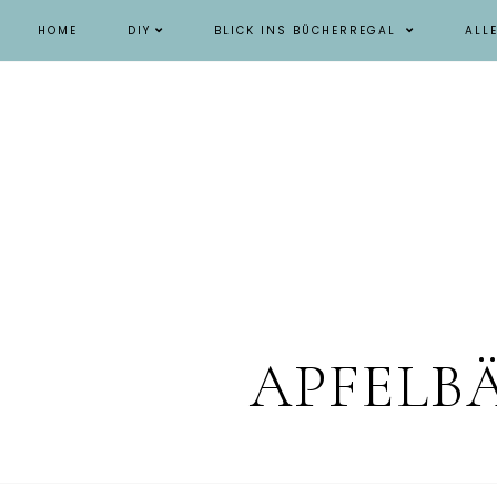
HOME
DIY
BLICK INS BÜCHERREGAL
ALL
APFELB