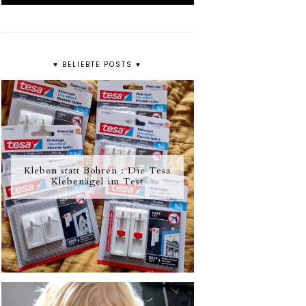
♥ BELIEBTE POSTS ♥
Kleben statt Bohren : Die Tesa
Klebenägel im Test