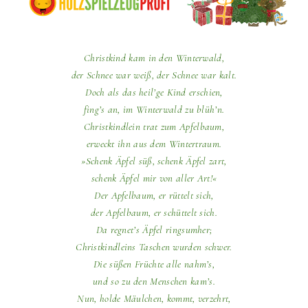
Christkind kam in den Winterwald,
der Schnee war weiß, der Schnee war kalt.
Doch als das heil’ge Kind erschien,
fing’s an, im Winterwald zu blüh’n.
Christkindlein trat zum Apfelbaum,
erweckt ihn aus dem Wintertraum.
»Schenk Äpfel süß, schenk Äpfel zart,
schenk Äpfel mir von aller Art!«
Der Apfelbaum, er rüttelt sich,
der Apfelbaum, er schüttelt sich.
Da regnet’s Äpfel ringsumher;
Christkindleins Taschen wurden schwer.
Die süßen Früchte alle nahm’s,
und so zu den Menschen kam’s.
Nun, holde Mäulchen, kommt, verzehrt,