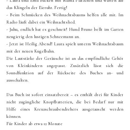
- Laura und Emil backen mit Mama Plätzchen und warten auf
das Klingeln der Eieruhr. Fertig!
- Beim Schmücken des Weihnachtsbaums helfen alle mit. Im
Radio läuft dabei ein Weihnachtslied.
- Juhu, endlich hat es geschneit! Hund Bruno bellt im Garten
neugierig den lustigen Schneemann an.
- Jetzt ist Heilig Abend! Laura spielt unterm Weihnachtsbaum
mit der neuen Kugelbahn.
Die Lautstärke der Geräusche ist an das empfindliche Gehör
von Kleinkindern angepasst. Zusätzlich lässt sich die
Soundfunktion auf der Rückseite des Buches an- und
ausschalten.
Das Buch ist sofort einsatzbereit – es enthält drei für Kinder
nicht zugängliche Knopfbatterien, die bei Bedarf nur mit
Hilfe eines Kreuzschraubendrehers ausgetauscht werden
können.
Für Kinder ab etwa 12 Monate