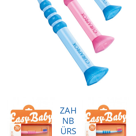
ZAH
NB
ÜRS