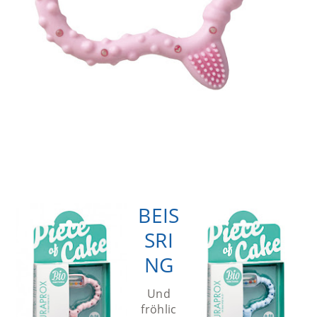
BEIS
SRI
NG
Und
fröhlic