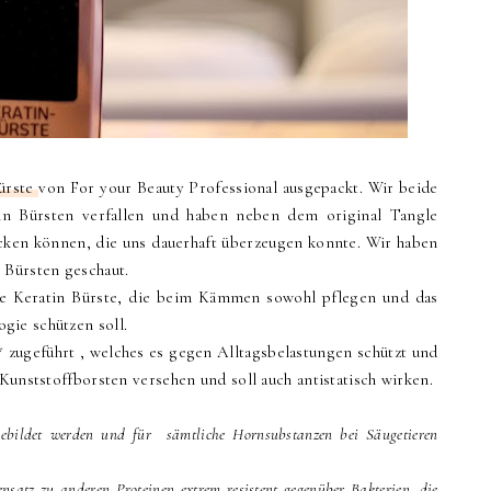
ürste
von For your Beauty Professional ausgepackt. Wir beide
nn Bürsten verfallen und haben neben dem original Tangle
cken können, die uns dauerhaft überzeugen konnte. Wir haben
n Bürsten geschaut.
e Keratin Bürste, die beim Kämmen sowohl
pflegen und das
gie schützen soll.
* zugeführt
, welches es gegen Alltagsbelastungen schützt und
 Kunststoffborsten versehen und soll auch antistatisch wirken.
 gebildet werden und für sämtliche Hornsubstanzen bei Säugetieren
nsatz zu anderen Proteinen extrem resistent gegenüber Bakterien, die