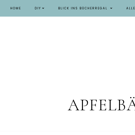
HOME
DIY
BLICK INS BÜCHERREGAL
ALL
APFELB