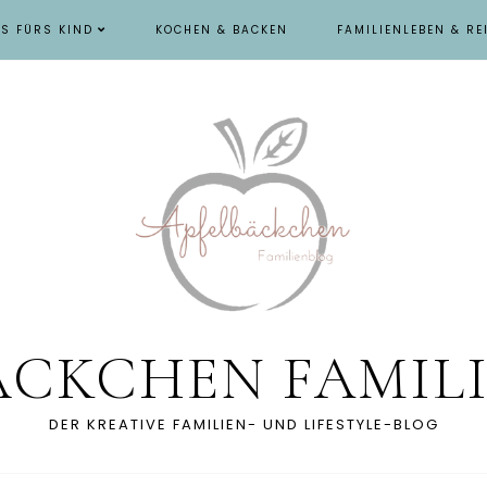
ES FÜRS KIND
KOCHEN & BACKEN
FAMILIENLEBEN & RE
ÄCKCHEN FAMIL
DER KREATIVE FAMILIEN- UND LIFESTYLE-BLOG