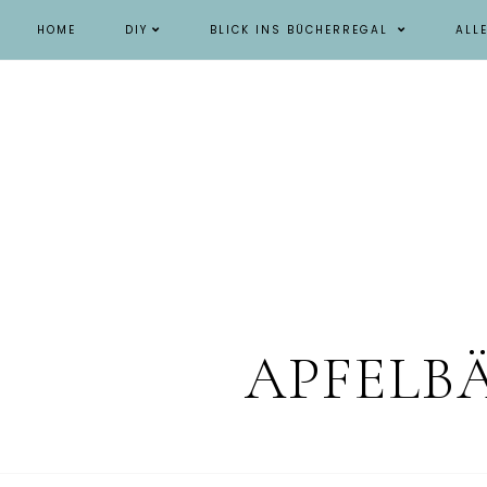
HOME
DIY
BLICK INS BÜCHERREGAL
ALL
APFELB