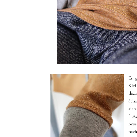
Es g
Klei
dazu
Sch
sich
( A
bess
nach