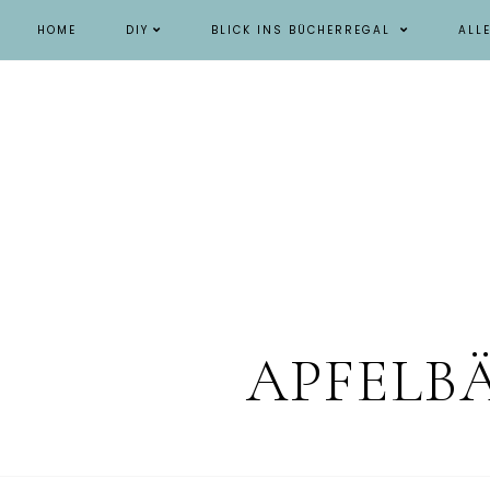
HOME
DIY
BLICK INS BÜCHERREGAL
ALL
APFELB