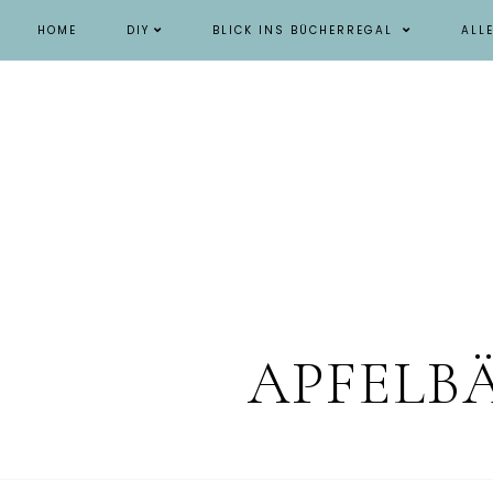
HOME
DIY
BLICK INS BÜCHERREGAL
ALL
APFELB