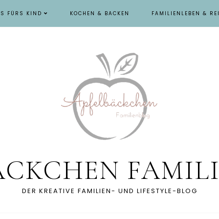
ES FÜRS KIND
KOCHEN & BACKEN
FAMILIENLEBEN & RE
ÄCKCHEN FAMIL
DER KREATIVE FAMILIEN- UND LIFESTYLE-BLOG