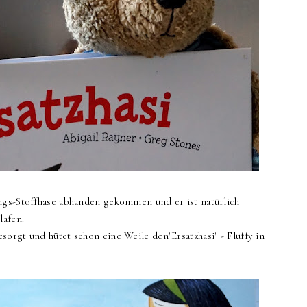
ngs-Stoffhase abhanden gekommen und er ist natürlich
hlafen.
orgt und hütet schon eine Weile den"Ersatzhasi" - Fluffy in