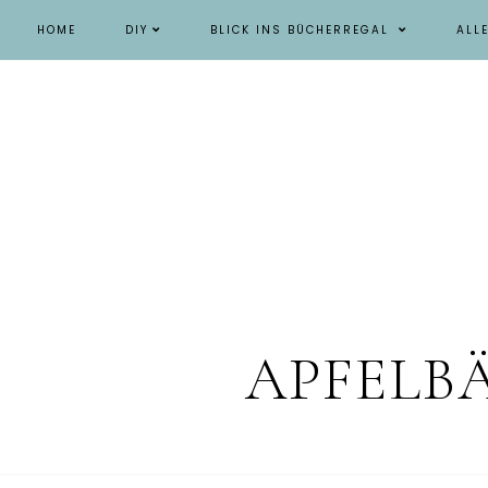
HOME
DIY
BLICK INS BÜCHERREGAL
ALL
APFELB