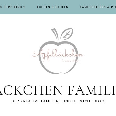
ES FÜRS KIND
KOCHEN & BACKEN
FAMILIENLEBEN & RE
ÄCKCHEN FAMIL
DER KREATIVE FAMILIEN- UND LIFESTYLE-BLOG